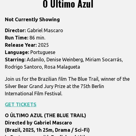
O Último Azul
for
O
Not Currently Showing
Último
Azul
Director:
Gabriel Mascaro
Run Time:
86 min.
Release Year:
2025
Language:
Portuguese
Starring:
Adanilo, Denise Weinberg, Miriam Socarrás,
Rodrigo Santoro, Rosa Malagueta
Join us for the Brazilian film The Blue Trail, winner of the
Silver Bear Grand Jury Prize at the 75th Berlin
International Film Festival.
GET TICKETS
O ÚLTIMO AZUL (THE BLUE TRAIL)
Directed by
Gabriel Mascaro
(Brazil,
2025, 1h 25m, Drama / Sci-Fi)